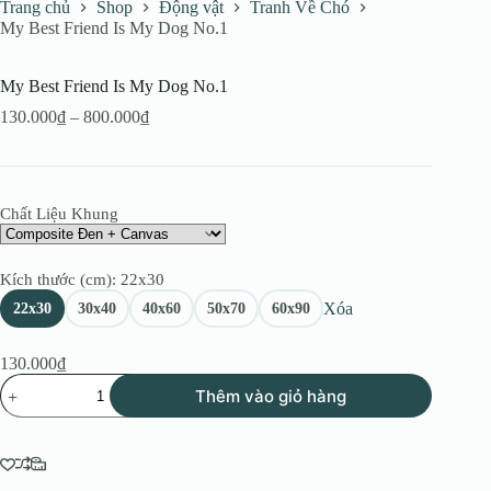
Trang chủ
Shop
Động vật
Tranh Về Chó
My Best Friend Is My Dog No.1
My Best Friend Is My Dog No.1
Khoảng
130.000
₫
–
800.000
₫
giá:
từ
130.000₫
đến
Chất Liệu Khung
800.000₫
Kích thước (cm)
: 22x30
Xóa
22x30
30x40
40x60
50x70
60x90
130.000
₫
My
Thêm vào giỏ hàng
Best
Friend
Is
My
Dog