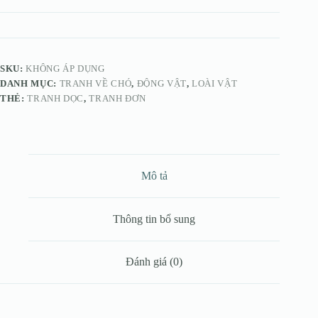
No.1
số
lượng
SKU:
KHÔNG ÁP DỤNG
DANH MỤC:
TRANH VỀ CHÓ
,
ĐỘNG VẬT
,
LOÀI VẬT
THẺ:
TRANH DỌC
,
TRANH ĐƠN
Mô tả
Thông tin bổ sung
Đánh giá (0)