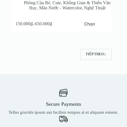
Phòng Của Bé
,
Cute
,
Không Gian & Thiên Văn
Học
,
Màu Nước - Watercolor
,
Nghệ Thuật
Sản
Chọn
150.000
₫
–
650.000
₫
phẩm
Khoảng
này
giá:
có
từ
nhiều
150.000₫
biến
đến
thể.
650.000₫
TIẾP THEO
Các
tùy
chọn
có
thể
được
chọn
trên
trang
sản
Secure Payments
phẩm
Tellus gravida ipsum aut facilisis tempus at et aliquam estsem.