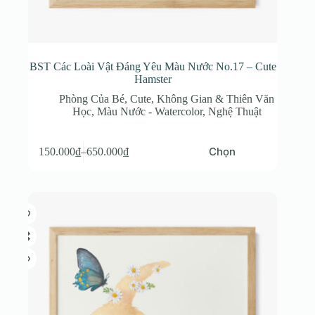
BST Các Loài Vật Đáng Yêu Màu Nước No.17 – Cute
Hamster
Phòng Của Bé
,
Cute
,
Không Gian & Thiên Văn
Học
,
Màu Nước - Watercolor
,
Nghệ Thuật
Sản
Chọn
150.000
₫
–
650.000
₫
phẩm
Khoảng
này
giá:
có
từ
nhiều
150.000₫
biến
đến
thể.
650.000₫
Các
tùy
chọn
có
thể
được
chọn