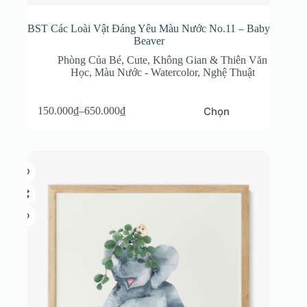
BST Các Loài Vật Đáng Yêu Màu Nước No.11 – Baby
Beaver
Phòng Của Bé
,
Cute
,
Không Gian & Thiên Văn
Học
,
Màu Nước - Watercolor
,
Nghệ Thuật
Sản
Chọn
150.000
₫
–
650.000
₫
phẩm
Khoảng
này
giá:
có
từ
nhiều
150.000₫
biến
đến
thể.
650.000₫
Các
tùy
chọn
có
thể
được
chọn
trên
trang
sản