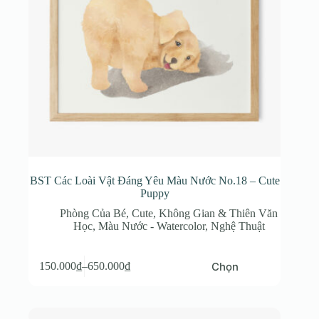
trên
trang
sản
phẩm
BST Các Loài Vật Đáng Yêu Màu Nước No.18 – Cute
Puppy
Phòng Của Bé
,
Cute
,
Không Gian & Thiên Văn
Học
,
Màu Nước - Watercolor
,
Nghệ Thuật
Sản
Chọn
150.000
₫
–
650.000
₫
phẩm
Khoảng
này
giá:
có
từ
nhiều
150.000₫