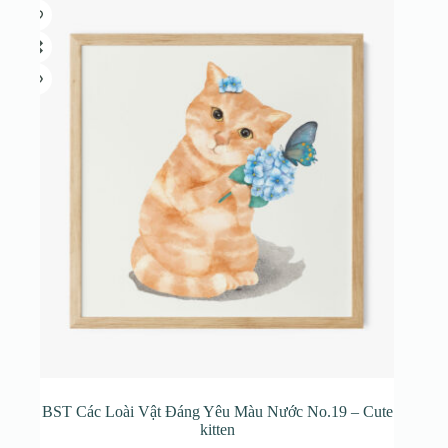
biến
đến
thể.
650.000₫
Các
tùy
chọn
có
thể
được
chọn
trên
trang
sản
phẩm
BST Các Loài Vật Đáng Yêu Màu Nước No.19 – Cute
kitten