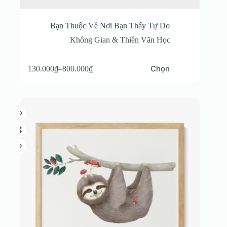
Bạn Thuộc Về Nơi Bạn Thấy Tự Do
Không Gian & Thiên Văn Học
Sản
Chọn
130.000
₫
–
800.000
₫
phẩm
Khoảng
này
giá:
có
từ
nhiều
130.000₫
biến
đến
thể.
800.000₫
Các
tùy
chọn
có
thể
được
chọn
trên
trang
sản
phẩm