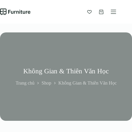
Chuyển
đến
phần
Giỏ
nội
hàng
dung
Không Gian & Thiên Văn Học
Trang chủ
Shop
Không Gian & Thiên Văn Học