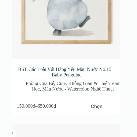
sản
phẩm
BST Các Loài Vật Đáng Yêu Màu Nước No.15 –
Baby Penguine
Phòng Của Bé
,
Cute
,
Không Gian & Thiên Văn
Học
,
Màu Nước - Watercolor
,
Nghệ Thuật
Sản
Chọn
150.000
₫
–
650.000
₫
phẩm
Khoảng
này
giá:
có
từ
nhiều
150.000₫
biến
đến
thể.
650.000₫