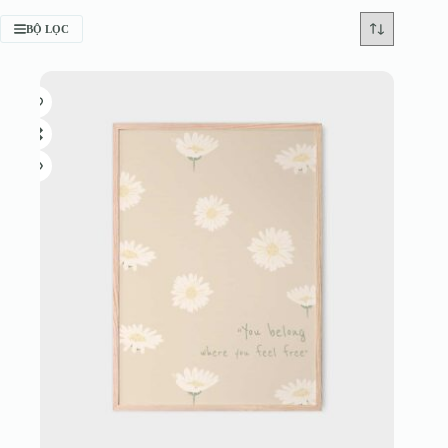
BỘ LỌC