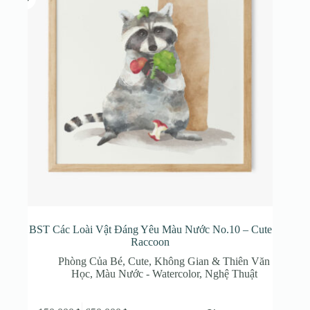
có
thể
được
chọn
trên
trang
sản
phẩm
BST Các Loài Vật Đáng Yêu Màu Nước No.10 – Cute
Raccoon
Phòng Của Bé
,
Cute
,
Không Gian & Thiên Văn
Học
,
Màu Nước - Watercolor
,
Nghệ Thuật
Sản