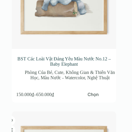
phẩm
BST Các Loài Vật Đáng Yêu Màu Nước No.12 –
Baby Elephant
Phòng Của Bé
,
Cute
,
Không Gian & Thiên Văn
Học
,
Màu Nước - Watercolor
,
Nghệ Thuật
Sản
Chọn
150.000
₫
–
650.000
₫
phẩm
Khoảng
này
giá:
có
từ
nhiều
150.000₫
biến
đến
thể.
650.000₫
Các