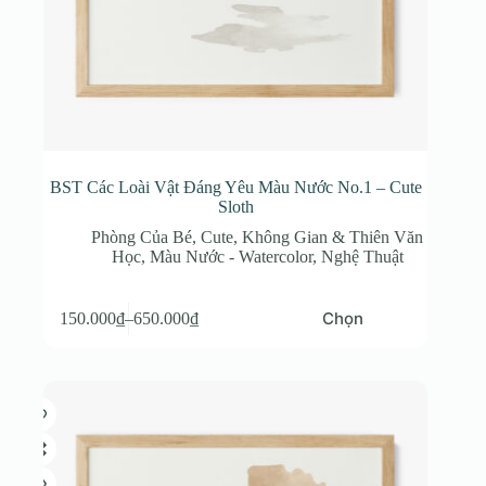
BST Các Loài Vật Đáng Yêu Màu Nước No.1 – Cute
Sloth
Phòng Của Bé
,
Cute
,
Không Gian & Thiên Văn
Học
,
Màu Nước - Watercolor
,
Nghệ Thuật
Sản
Chọn
150.000
₫
–
650.000
₫
phẩm
Khoảng
này
giá:
có
từ
nhiều
150.000₫
biến
đến
thể.
650.000₫
Các
tùy
chọn