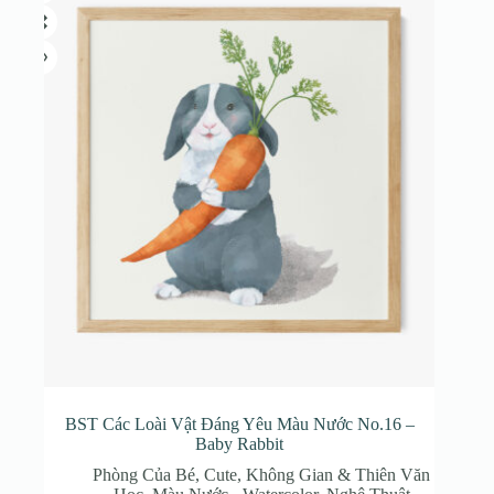
Các
tùy
chọn
có
thể
được
chọn
trên
trang
sản
phẩm
BST Các Loài Vật Đáng Yêu Màu Nước No.16 –
Baby Rabbit
Phòng Của Bé
,
Cute
,
Không Gian & Thiên Văn