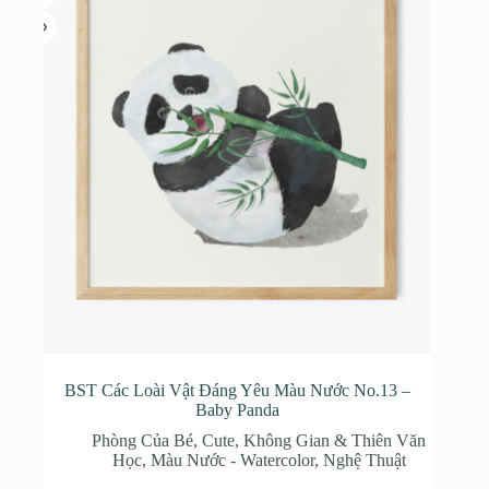
tùy
chọn
có
thể
được
chọn
trên
trang
sản
phẩm
BST Các Loài Vật Đáng Yêu Màu Nước No.13 –
Baby Panda
Phòng Của Bé
,
Cute
,
Không Gian & Thiên Văn
Học
,
Màu Nước - Watercolor
,
Nghệ Thuật