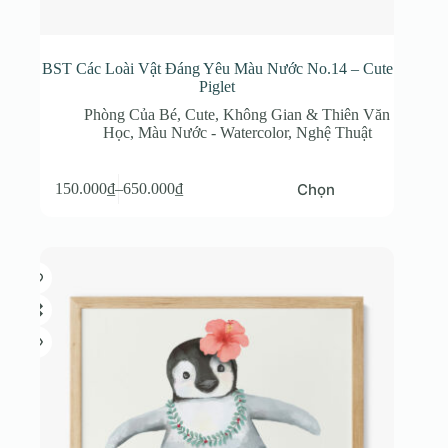
BST Các Loài Vật Đáng Yêu Màu Nước No.14 – Cute
Piglet
Phòng Của Bé
,
Cute
,
Không Gian & Thiên Văn
Học
,
Màu Nước - Watercolor
,
Nghệ Thuật
Sản
Chọn
150.000
₫
–
650.000
₫
phẩm
Khoảng
này
giá:
có
từ
nhiều
150.000₫
biến
đến
thể.
650.000₫
Các
tùy
chọn
có
thể
được
chọn
trên
trang