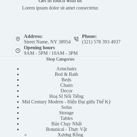
Get in touch with us
Lorem ipsum dolor sit amet consectetur.
Address:
Phone:
Street Name, NY 38954
(321) 578 393 4937
Opening hours
9AM - 5PM / 10AM - 3PM
Shop Categories
Armchairs
Bed & Bath
Beds
Chairs
Decor
Hoạ Sĩ Nổi Tiếng
Mid Century Modern - Hiện Đại giữa Thế Kỷ
Sofas
Storage
Tables
Bán Chạy Nhất
Botanical - Thực Vật
Xương Rồng