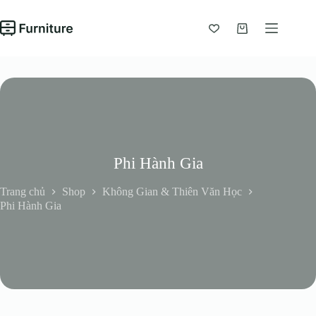
Chuyển
đến
phần
Giỏ
nội
hàng
dung
Phi Hành Gia
Trang chủ
Shop
Không Gian & Thiên Văn Học
Phi Hành Gia