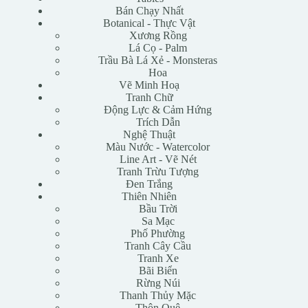
Bán Chạy Nhất
Botanical - Thực Vật
Xương Rồng
Lá Cọ - Palm
Trầu Bà Lá Xẻ - Monsteras
Hoa
Vẽ Minh Hoạ
Tranh Chữ
Động Lực & Cảm Hứng
Trích Dẫn
Nghệ Thuật
Màu Nước - Watercolor
Line Art - Vẽ Nét
Tranh Trừu Tượng
Đen Trắng
Thiên Nhiên
Bầu Trời
Sa Mạc
Phố Phường
Tranh Cây Cầu
Tranh Xe
Bãi Biển
Rừng Núi
Thanh Thủy Mặc
Thôn Quê