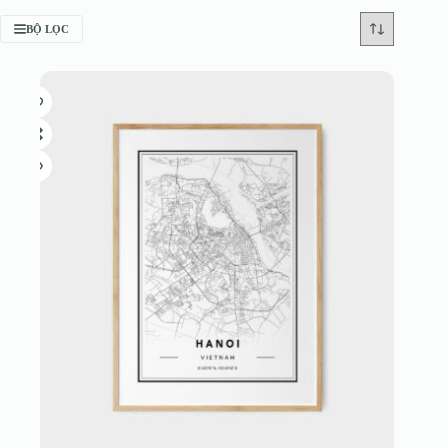
BỘ LỌC