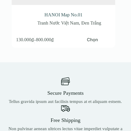
HANOI Map No.01
Tranh Nước Việt Nam
,
Đen Trắng
Sản
Chọn
130.000
₫
–
800.000
₫
phẩm
Khoảng
này
giá:
có
từ
nhiều
130.000₫
biến
đến
thể.
800.000₫
Các
tùy
chọn
có
Secure Payments
thể
được
Tellus gravida ipsum aut facilisis tempus at et aliquam estsem.
chọn
trên
trang
sản
Free Shipping
phẩm
Non pulvinar aenean ultrices lectus vitae imperdiet vulputate a