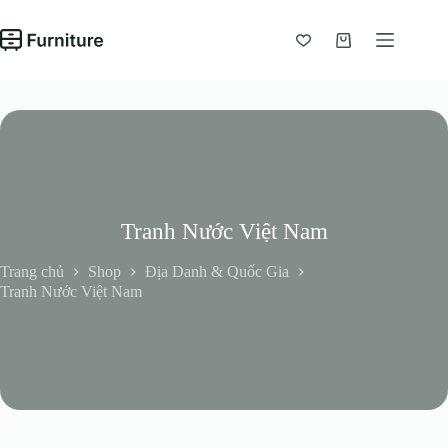
Chuyển
đến
phần
Giỏ
nội
hàng
dung
Tranh Nước Việt Nam
Trang chủ
Shop
Địa Danh & Quốc Gia
Tranh Nước Việt Nam