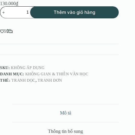
130.000
₫
BST
Thêm vào giỏ hàng
Minh
Hoạ
Nữ
Tính
–
Woman’s
CDFD009
No3
số
lượng
SKU:
KHÔNG ÁP DỤNG
DANH MỤC:
KHÔNG GIAN & THIÊN VĂN HỌC
THẺ:
TRANH DỌC
,
TRANH ĐƠN
Mô tả
Thông tin bổ sung