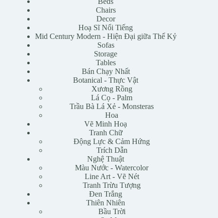
Beds
Chairs
Decor
Hoạ Sĩ Nổi Tiếng
Mid Century Modern - Hiện Đại giữa Thế Kỷ
Sofas
Storage
Tables
Bán Chạy Nhất
Botanical - Thực Vật
Xương Rồng
Lá Cọ - Palm
Trầu Bà Lá Xẻ - Monsteras
Hoa
Vẽ Minh Hoạ
Tranh Chữ
Động Lực & Cảm Hứng
Trích Dẫn
Nghệ Thuật
Màu Nước - Watercolor
Line Art - Vẽ Nét
Tranh Trừu Tượng
Đen Trắng
Thiên Nhiên
Bầu Trời