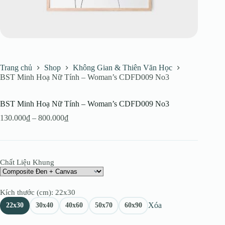
Trang chủ
Shop
Không Gian & Thiên Văn Học
BST Minh Hoạ Nữ Tính – Woman’s CDFD009 No3
BST Minh Hoạ Nữ Tính – Woman’s CDFD009 No3
Khoảng
130.000
₫
–
800.000
₫
giá:
từ
130.000₫
đến
Chất Liệu Khung
800.000₫
Kích thước (cm)
: 22x30
Xóa
22x30
30x40
40x60
50x70
60x90