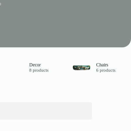
n
Decor
Chairs
8 products
6 products