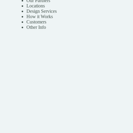
Our Partners
Locations
Design Services
How it Works
Customers
Other Info