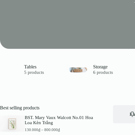
Tables
Storage
5 products
6 products
Best selling products
Kh
BST. Mary Vaux Walcott No.01 Hoa
Loa Kèn Trắng
K
130.000
₫
–
800.000
₫
h