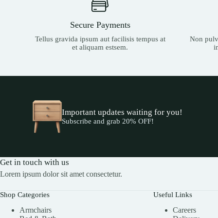
:
0
đ
₫
.
t
.
ế
0
ừ
0
n
0
Secure Payments
1
0
8
0
3
0
0
₫
Tellus gravida ipsum aut facilisis tempus at
Non pulvi
0
₫
0
đ
et aliquam estsem.
i
.
.
ế
0
0
n
0
0
8
0
0
0
₫
₫
0
đ
.
ế
0
n
0
8
Important updates waiting for you!
0
0
Subscribe and grab 20% OFF!
₫
0
.
0
0
0
Get in touch with us
₫
Lorem ipsum dolor sit amet consectetur.
Shop Categories
Useful Links
Armchairs
Careers