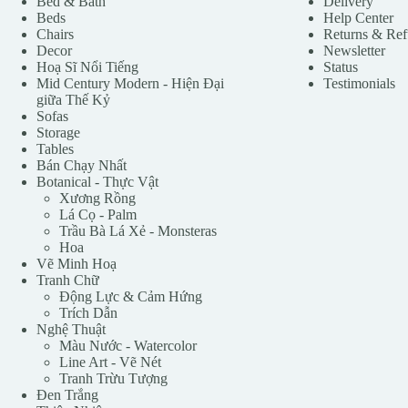
Bed & Bath
Delivery
Beds
Help Center
Chairs
Returns & Re
Decor
Newsletter
Hoạ Sĩ Nổi Tiếng
Status
Mid Century Modern - Hiện Đại
Testimonials
giữa Thế Kỷ
Sofas
Storage
Tables
Bán Chạy Nhất
Botanical - Thực Vật
Xương Rồng
Lá Cọ - Palm
Trầu Bà Lá Xẻ - Monsteras
Hoa
Vẽ Minh Hoạ
Tranh Chữ
Động Lực & Cảm Hứng
Trích Dẫn
Nghệ Thuật
Màu Nước - Watercolor
Line Art - Vẽ Nét
Tranh Trừu Tượng
Đen Trắng