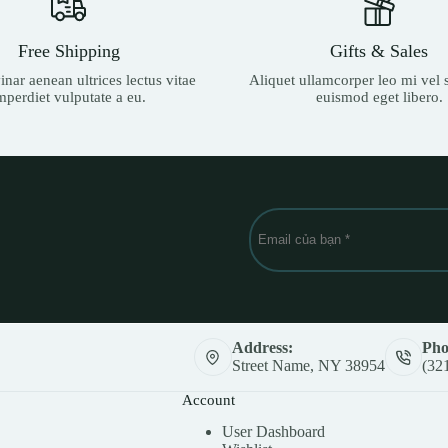
Free Shipping
Gifts & Sales
nar aenean ultrices lectus vitae
Aliquet ullamcorper leo mi vel s
mperdiet vulputate a eu.
euismod eget libero.
Address:
Pho
Street Name, NY 38954
(32
Account
User Dashboard