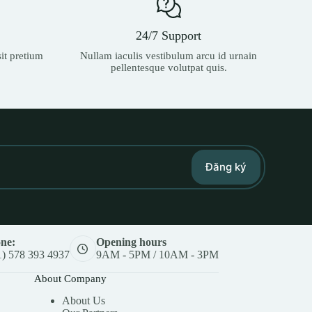
24/7 Support
it pretium
Nullam iaculis vestibulum arcu id urnain
pellentesque volutpat quis.
Đăng ký
ne:
Opening hours
1) 578 393 4937
9AM - 5PM / 10AM - 3PM
About Company
About Us