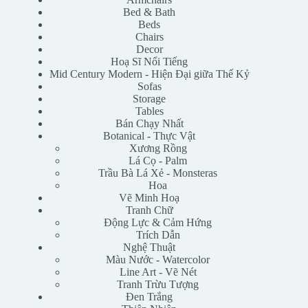
Bed & Bath
Beds
Chairs
Decor
Hoạ Sĩ Nổi Tiếng
Mid Century Modern - Hiện Đại giữa Thế Kỷ
Sofas
Storage
Tables
Bán Chạy Nhất
Botanical - Thực Vật
Xương Rồng
Lá Cọ - Palm
Trầu Bà Lá Xẻ - Monsteras
Hoa
Vẽ Minh Hoạ
Tranh Chữ
Động Lực & Cảm Hứng
Trích Dẫn
Nghệ Thuật
Màu Nước - Watercolor
Line Art - Vẽ Nét
Tranh Trừu Tượng
Đen Trắng