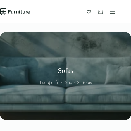
Chuyển
đến
phần
Giỏ
nội
hàng
dung
Sofas
Trang chủ
Shop
Sofas