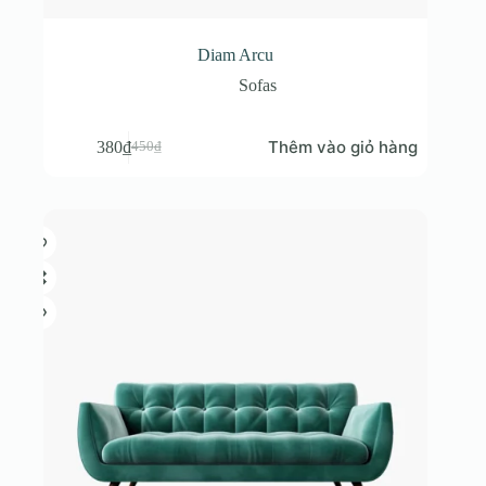
Diam Arcu
Sofas
Thêm vào giỏ hàng
380
₫
450
₫
Giá
Giá
gốc
hiện
là:
tại
450₫.
là:
380₫.