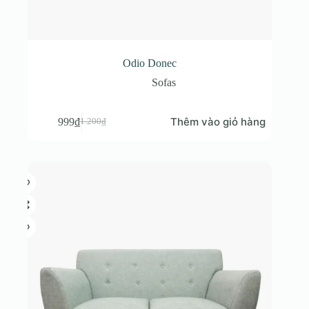
Odio Donec
Sofas
Thêm vào giỏ hàng
999
₫
1.200
₫
Giá
Giá
gốc
hiện
là:
tại
1.200₫.
là:
999₫.