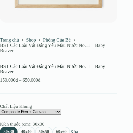
Trang chủ
Shop
Phòng Của Bé
BST Các Loài Vật Đáng Yêu Màu Nước No.11 – Baby
Beaver
BST Các Loài Vật Đáng Yêu Màu Nước No.11 – Baby
Beaver
Khoảng
150.000
₫
–
650.000
₫
giá:
từ
150.000₫
đến
Chất Liệu Khung
650.000₫
Kích thước (cm)
: 30x30
Xóa
30x30
40x40
50x50
60x60