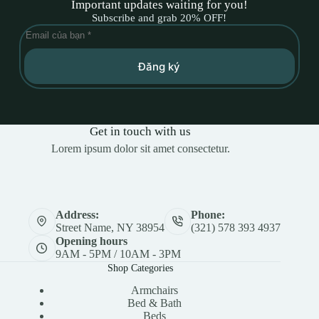
Important updates waiting for you!
Subscribe and grab 20% OFF!
Đăng ký
Get in touch with us
Lorem ipsum dolor sit amet consectetur.
Address:
Phone:
Street Name, NY 38954
(321) 578 393 4937
Opening hours
9AM - 5PM / 10AM - 3PM
Shop Categories
Armchairs
Bed & Bath
Beds