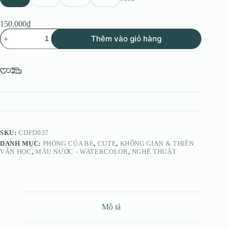
150.000
₫
BST
Thêm vào giỏ hàng
Các
Loài
Vật
Đáng
Yêu
Màu
Nước
No.11
-
Baby
Beaver
SKU:
CDFD037
số
DANH MỤC:
PHÒNG CỦA BÉ
,
CUTE
,
KHÔNG GIAN & THIÊN
lượng
VĂN HỌC
,
MÀU NƯỚC - WATERCOLOR
,
NGHỆ THUẬT
Mô tả