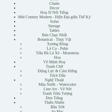
Chairs
Decor
Hoạ Sĩ Nổi Tiếng
Mid Century Modern - Hiện Đại giữa Thế Kỷ
Sofas
Storage
Tables
Bán Chạy Nhất
Botanical - Thực Vật
Xương Rồng
Lá Cọ - Palm
Trầu Bà Lá Xẻ - Monsteras
Hoa
Vẽ Minh Hoạ
Tranh Chữ
Động Lực & Cảm Hứng
Trích Dẫn
Nghệ Thuật
Màu Nước - Watercolor
Line Art - Vẽ Nét
Tranh Trừu Tượng
Đen Trắng
Thiên Nhiên
Bầu Trời
Sa Mạc