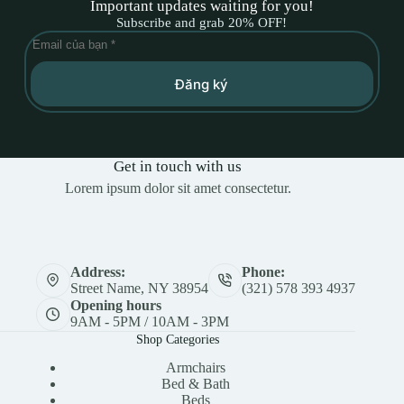
Important updates waiting for you!
Subscribe and grab 20% OFF!
Đăng ký
Get in touch with us
Lorem ipsum dolor sit amet consectetur.
Address:
Phone:
Street Name, NY 38954
(321) 578 393 4937
Opening hours
9AM - 5PM / 10AM - 3PM
Shop Categories
Armchairs
Bed & Bath
Beds