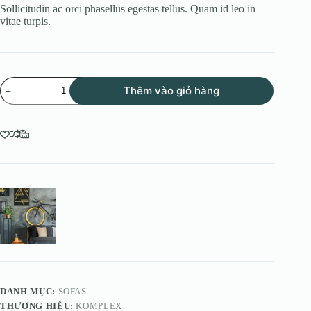
Sollicitudin ac orci phasellus egestas tellus. Quam id leo in
vitae turpis.
Velit
Thêm vào giỏ hàng
Sedum
số
lượng
DANH MỤC:
SOFAS
THƯƠNG HIỆU:
KOMPLEX