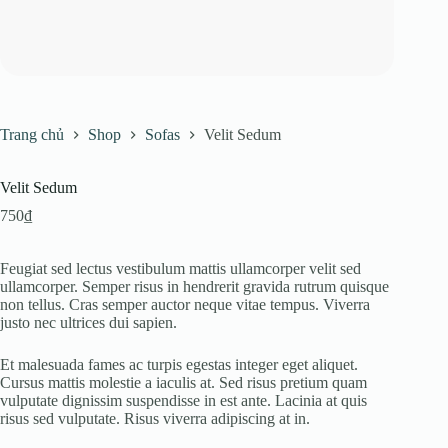
Trang chủ
Shop
Sofas
Velit Sedum
Velit Sedum
750
₫
Feugiat sed lectus vestibulum mattis ullamcorper velit sed
ullamcorper. Semper risus in hendrerit gravida rutrum quisque
non tellus. Cras semper auctor neque vitae tempus. Viverra
justo nec ultrices dui sapien.
Et malesuada fames ac turpis egestas integer eget aliquet.
Cursus mattis molestie a iaculis at. Sed risus pretium quam
vulputate dignissim suspendisse in est ante. Lacinia at quis
risus sed vulputate. Risus viverra adipiscing at in.