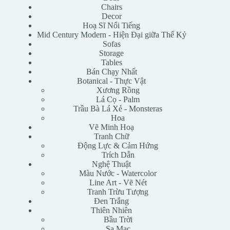
Chairs
Decor
Hoạ Sĩ Nổi Tiếng
Mid Century Modern - Hiện Đại giữa Thế Kỷ
Sofas
Storage
Tables
Bán Chạy Nhất
Botanical - Thực Vật
Xương Rồng
Lá Cọ - Palm
Trầu Bà Lá Xẻ - Monsteras
Hoa
Vẽ Minh Hoạ
Tranh Chữ
Động Lực & Cảm Hứng
Trích Dẫn
Nghệ Thuật
Màu Nước - Watercolor
Line Art - Vẽ Nét
Tranh Trừu Tượng
Đen Trắng
Thiên Nhiên
Bầu Trời
Sa Mạc