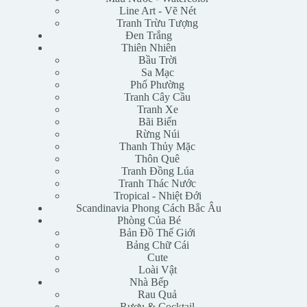
Line Art - Vẽ Nét
Tranh Trừu Tượng
Đen Trắng
Thiên Nhiên
Bầu Trời
Sa Mạc
Phố Phường
Tranh Cây Cầu
Tranh Xe
Bãi Biển
Rừng Núi
Thanh Thủy Mặc
Thôn Quê
Tranh Đồng Lúa
Tranh Thác Nước
Tropical - Nhiệt Đới
Scandinavia Phong Cách Bắc Âu
Phòng Của Bé
Bản Đồ Thế Giới
Bảng Chữ Cái
Cute
Loài Vật
Nhà Bếp
Rau Quả
Rượu & Cocktail