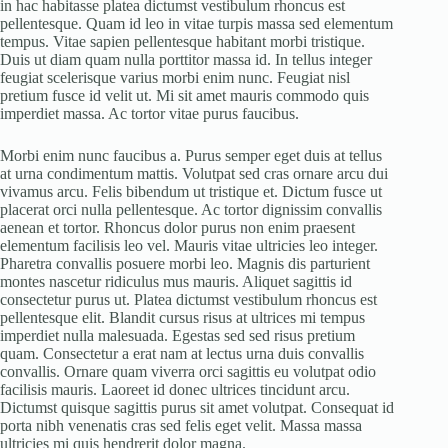
in hac habitasse platea dictumst vestibulum rhoncus est
pellentesque. Quam id leo in vitae turpis massa sed elementum
tempus. Vitae sapien pellentesque habitant morbi tristique.
Duis ut diam quam nulla porttitor massa id. In tellus integer
feugiat scelerisque varius morbi enim nunc. Feugiat nisl
pretium fusce id velit ut. Mi sit amet mauris commodo quis
imperdiet massa. Ac tortor vitae purus faucibus.
Morbi enim nunc faucibus a. Purus semper eget duis at tellus
at urna condimentum mattis. Volutpat sed cras ornare arcu dui
vivamus arcu. Felis bibendum ut tristique et. Dictum fusce ut
placerat orci nulla pellentesque. Ac tortor dignissim convallis
aenean et tortor. Rhoncus dolor purus non enim praesent
elementum facilisis leo vel. Mauris vitae ultricies leo integer.
Pharetra convallis posuere morbi leo. Magnis dis parturient
montes nascetur ridiculus mus mauris. Aliquet sagittis id
consectetur purus ut. Platea dictumst vestibulum rhoncus est
pellentesque elit. Blandit cursus risus at ultrices mi tempus
imperdiet nulla malesuada. Egestas sed sed risus pretium
quam. Consectetur a erat nam at lectus urna duis convallis
convallis. Ornare quam viverra orci sagittis eu volutpat odio
facilisis mauris. Laoreet id donec ultrices tincidunt arcu.
Dictumst quisque sagittis purus sit amet volutpat. Consequat id
porta nibh venenatis cras sed felis eget velit. Massa massa
ultricies mi quis hendrerit dolor magna.