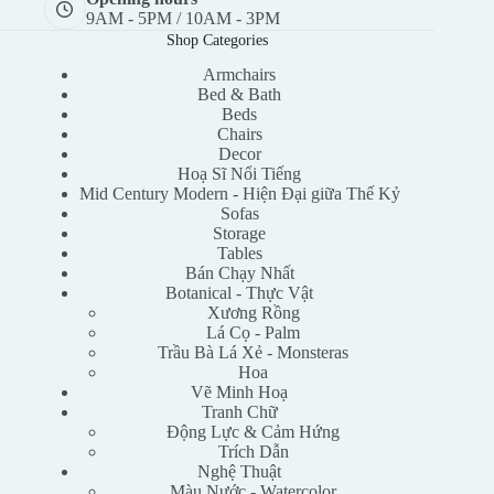
9AM - 5PM / 10AM - 3PM
Shop Categories
Armchairs
Bed & Bath
Beds
Chairs
Decor
Hoạ Sĩ Nổi Tiếng
Mid Century Modern - Hiện Đại giữa Thế Kỷ
Sofas
Storage
Tables
Bán Chạy Nhất
Botanical - Thực Vật
Xương Rồng
Lá Cọ - Palm
Trầu Bà Lá Xẻ - Monsteras
Hoa
Vẽ Minh Hoạ
Tranh Chữ
Động Lực & Cảm Hứng
Trích Dẫn
Nghệ Thuật
Màu Nước - Watercolor