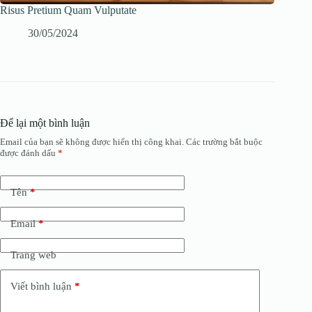
Risus Pretium Quam Vulputate
30/05/2024
Để lại một bình luận
Email của bạn sẽ không được hiển thị công khai.
Các trường bắt buộc
được đánh dấu
*
Tên
*
Email
*
Trang web
Viết bình luận
*