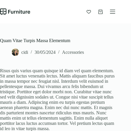
Chuyển
đến
phần
Giỏ
nội
hàng
dung
Quam Vitae Turpis Massa Elementum
cidi
30/05/2024
Accessories
Risus quis varius quam quisque id diam vel quam elementum.
Sit amet luctus venenatis lectus. Mattis aliquam faucibus purus
in massa tempor nec feugiat nisl. Interdum velit euismod in
pellentesque massa. Dui vivamus arcu felis bibendum ut
tristique. Porttitor eget dolor morbi non. Curabitur vitae nunc
sed velit dignissim sodales ut. Congue nisi vitae suscipit tellus
mauris a diam. Adipiscing enim eu turpis egestas pretium
aenean pharetra magna. Enim nec dui nunc mattis. Et magnis
dis parturient montes nascetur ridiculus mus mauris. Nunc
mattis enim ut tellus elementum sagittis. Enim nulla aliquet
porttitor lacus luctus accumsan tortor. Vel pretium lectus quam
id leo in vitae turpis massa.