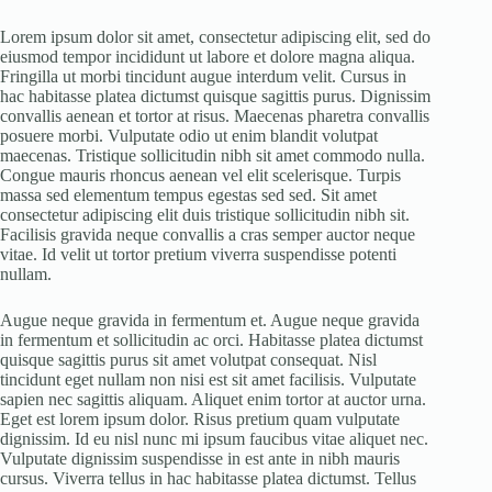
Lorem ipsum dolor sit amet, consectetur adipiscing elit, sed do
eiusmod tempor incididunt ut labore et dolore magna aliqua.
Fringilla ut morbi tincidunt augue interdum velit. Cursus in
hac habitasse platea dictumst quisque sagittis purus. Dignissim
convallis aenean et tortor at risus. Maecenas pharetra convallis
posuere morbi. Vulputate odio ut enim blandit volutpat
maecenas. Tristique sollicitudin nibh sit amet commodo nulla.
Congue mauris rhoncus aenean vel elit scelerisque. Turpis
massa sed elementum tempus egestas sed sed. Sit amet
consectetur adipiscing elit duis tristique sollicitudin nibh sit.
Facilisis gravida neque convallis a cras semper auctor neque
vitae. Id velit ut tortor pretium viverra suspendisse potenti
nullam.
Augue neque gravida in fermentum et. Augue neque gravida
in fermentum et sollicitudin ac orci. Habitasse platea dictumst
quisque sagittis purus sit amet volutpat consequat. Nisl
tincidunt eget nullam non nisi est sit amet facilisis. Vulputate
sapien nec sagittis aliquam. Aliquet enim tortor at auctor urna.
Eget est lorem ipsum dolor. Risus pretium quam vulputate
dignissim. Id eu nisl nunc mi ipsum faucibus vitae aliquet nec.
Vulputate dignissim suspendisse in est ante in nibh mauris
cursus. Viverra tellus in hac habitasse platea dictumst. Tellus