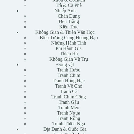
Trà & Cà Phê
Nhiếp Ảnh
Chân Dung
Đen Trắng
Kiến Trúc
Không Gian & Thiên Văn Học
Biểu Tượng Cung Hoàng Đạo
Những Hành Tinh
Phi Hành Gia
Thiên Hà
Không Gian Vũ Trụ
Động vật
Tranh Hươu
Tranh Chim
Tranh Hồng Hạc
Tranh Về Chó
Tranh Cá
Tranh Chim Công
Tranh Gấu
Tranh Mèo
Tranh Ngựa
Tranh Rồng
Tranh Thiên Nga
Địa Danh & Quốc Gia