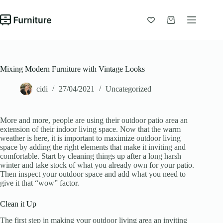
Chuyển
đến
phần
Giỏ
nội
hàng
dung
Mixing Modern Furniture with Vintage Looks
cidi
27/04/2021
Uncategorized
More and more, people are using their outdoor patio area an
extension of their indoor living space. Now that the warm
weather is here, it is important to maximize outdoor living
space by adding the right elements that make it inviting and
comfortable. Start by cleaning things up after a long harsh
winter and take stock of what you already own for your patio.
Then inspect your outdoor space and add what you need to
give it that “wow” factor.
Clean it Up
The first step in making your outdoor living area an inviting