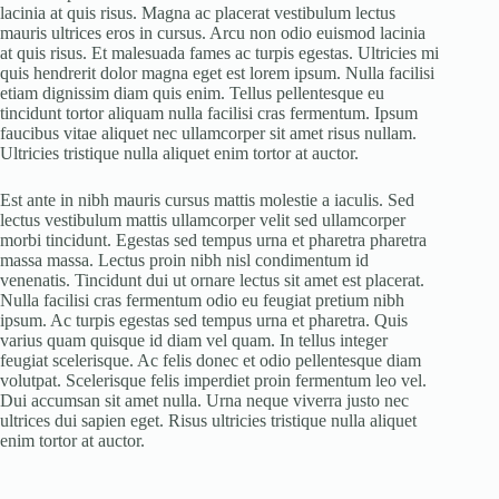
lacinia at quis risus. Magna ac placerat vestibulum lectus
mauris ultrices eros in cursus. Arcu non odio euismod lacinia
at quis risus. Et malesuada fames ac turpis egestas. Ultricies mi
quis hendrerit dolor magna eget est lorem ipsum. Nulla facilisi
etiam dignissim diam quis enim. Tellus pellentesque eu
tincidunt tortor aliquam nulla facilisi cras fermentum. Ipsum
faucibus vitae aliquet nec ullamcorper sit amet risus nullam.
Ultricies tristique nulla aliquet enim tortor at auctor.
Est ante in nibh mauris cursus mattis molestie a iaculis. Sed
lectus vestibulum mattis ullamcorper velit sed ullamcorper
morbi tincidunt. Egestas sed tempus urna et pharetra pharetra
massa massa. Lectus proin nibh nisl condimentum id
venenatis. Tincidunt dui ut ornare lectus sit amet est placerat.
Nulla facilisi cras fermentum odio eu feugiat pretium nibh
ipsum. Ac turpis egestas sed tempus urna et pharetra. Quis
varius quam quisque id diam vel quam. In tellus integer
feugiat scelerisque. Ac felis donec et odio pellentesque diam
volutpat. Scelerisque felis imperdiet proin fermentum leo vel.
Dui accumsan sit amet nulla. Urna neque viverra justo nec
ultrices dui sapien eget. Risus ultricies tristique nulla aliquet
enim tortor at auctor.