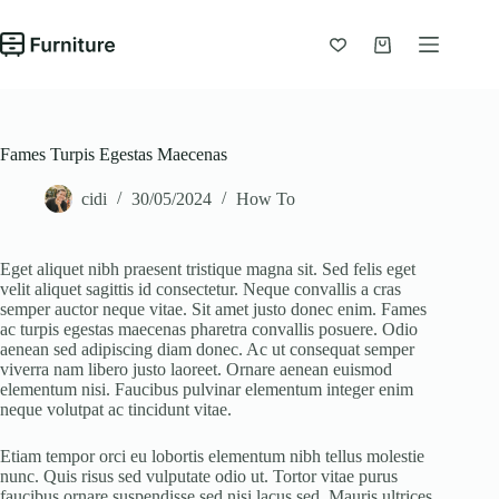
Chuyển
đến
phần
Giỏ
nội
hàng
dung
Fames Turpis Egestas Maecenas
cidi
30/05/2024
How To
Eget aliquet nibh praesent tristique magna sit. Sed felis eget
velit aliquet sagittis id consectetur. Neque convallis a cras
semper auctor neque vitae. Sit amet justo donec enim. Fames
ac turpis egestas maecenas pharetra convallis posuere. Odio
aenean sed adipiscing diam donec. Ac ut consequat semper
viverra nam libero justo laoreet. Ornare aenean euismod
elementum nisi. Faucibus pulvinar elementum integer enim
neque volutpat ac tincidunt vitae.
Etiam tempor orci eu lobortis elementum nibh tellus molestie
nunc. Quis risus sed vulputate odio ut. Tortor vitae purus
faucibus ornare suspendisse sed nisi lacus sed. Mauris ultrices