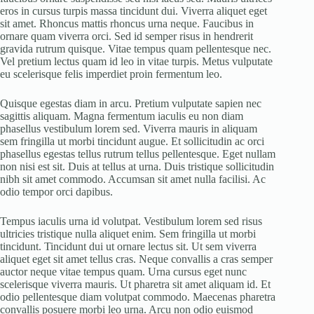
eros in cursus turpis massa tincidunt dui. Viverra aliquet eget
sit amet. Rhoncus mattis rhoncus urna neque. Faucibus in
ornare quam viverra orci. Sed id semper risus in hendrerit
gravida rutrum quisque. Vitae tempus quam pellentesque nec.
Vel pretium lectus quam id leo in vitae turpis. Metus vulputate
eu scelerisque felis imperdiet proin fermentum leo.
Quisque egestas diam in arcu. Pretium vulputate sapien nec
sagittis aliquam. Magna fermentum iaculis eu non diam
phasellus vestibulum lorem sed. Viverra mauris in aliquam
sem fringilla ut morbi tincidunt augue. Et sollicitudin ac orci
phasellus egestas tellus rutrum tellus pellentesque. Eget nullam
non nisi est sit. Duis at tellus at urna. Duis tristique sollicitudin
nibh sit amet commodo. Accumsan sit amet nulla facilisi. Ac
odio tempor orci dapibus.
Tempus iaculis urna id volutpat. Vestibulum lorem sed risus
ultricies tristique nulla aliquet enim. Sem fringilla ut morbi
tincidunt. Tincidunt dui ut ornare lectus sit. Ut sem viverra
aliquet eget sit amet tellus cras. Neque convallis a cras semper
auctor neque vitae tempus quam. Urna cursus eget nunc
scelerisque viverra mauris. Ut pharetra sit amet aliquam id. Et
odio pellentesque diam volutpat commodo. Maecenas pharetra
convallis posuere morbi leo urna. Arcu non odio euismod