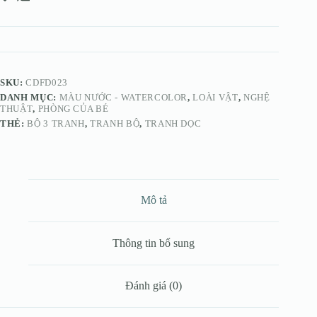
Cá
Và
Rong
Biển
số
lượng
SKU:
CDFD023
DANH MỤC:
MÀU NƯỚC - WATERCOLOR
,
LOÀI VẬT
,
NGHỆ
THUẬT
,
PHÒNG CỦA BÉ
THẺ:
BỘ 3 TRANH
,
TRANH BỘ
,
TRANH DỌC
Mô tả
Thông tin bổ sung
Đánh giá (0)