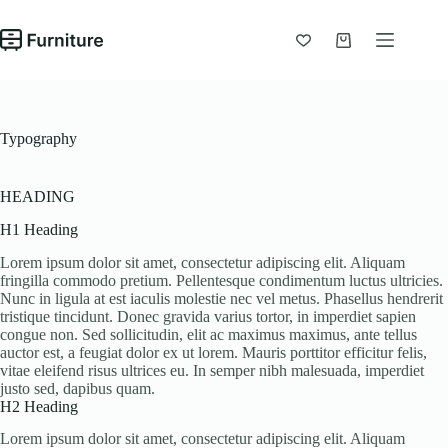
Chuyển
đến
phần
Giỏ
nội
hàng
dung
Typography
HEADING
H1 Heading
Lorem ipsum dolor sit amet, consectetur adipiscing elit. Aliquam
fringilla commodo pretium. Pellentesque condimentum luctus ultricies.
Nunc in ligula at est iaculis molestie nec vel metus. Phasellus hendrerit
tristique tincidunt. Donec gravida varius tortor, in imperdiet sapien
congue non. Sed sollicitudin, elit ac maximus maximus, ante tellus
auctor est, a feugiat dolor ex ut lorem. Mauris porttitor efficitur felis,
vitae eleifend risus ultrices eu. In semper nibh malesuada, imperdiet
justo sed, dapibus quam.
H2 Heading
Lorem ipsum dolor sit amet, consectetur adipiscing elit. Aliquam