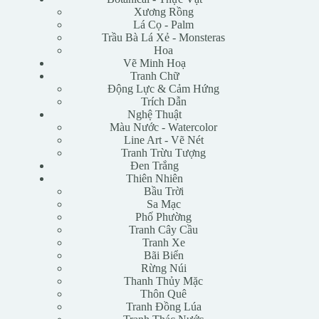
Xương Rồng
Lá Cọ - Palm
Trầu Bà Lá Xẻ - Monsteras
Hoa
Vẽ Minh Hoạ
Tranh Chữ
Động Lực & Cảm Hứng
Trích Dẫn
Nghệ Thuật
Màu Nước - Watercolor
Line Art - Vẽ Nét
Tranh Trừu Tượng
Đen Trắng
Thiên Nhiên
Bầu Trời
Sa Mạc
Phố Phường
Tranh Cây Cầu
Tranh Xe
Bãi Biển
Rừng Núi
Thanh Thủy Mặc
Thôn Quê
Tranh Đồng Lúa