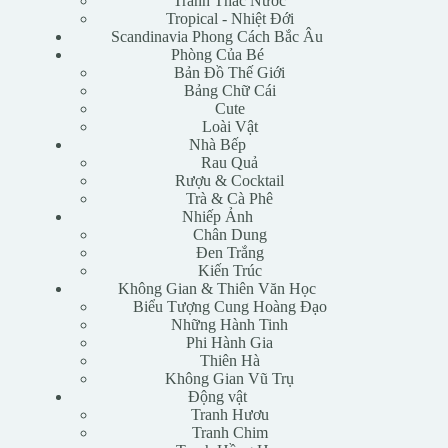
Tranh Thác Nước
Tropical - Nhiệt Đới
Scandinavia Phong Cách Bắc Âu
Phòng Của Bé
Bản Đồ Thế Giới
Bảng Chữ Cái
Cute
Loài Vật
Nhà Bếp
Rau Quả
Rượu & Cocktail
Trà & Cà Phê
Nhiếp Ảnh
Chân Dung
Đen Trắng
Kiến Trúc
Không Gian & Thiên Văn Học
Biểu Tượng Cung Hoàng Đạo
Những Hành Tinh
Phi Hành Gia
Thiên Hà
Không Gian Vũ Trụ
Động vật
Tranh Hươu
Tranh Chim