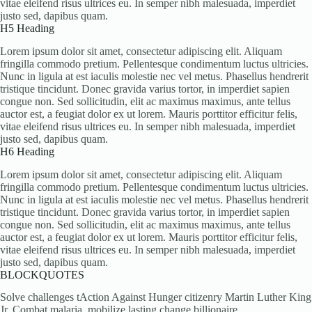
vitae eleifend risus ultrices eu. In semper nibh malesuada, imperdiet
justo sed, dapibus quam.
H5 Heading
Lorem ipsum dolor sit amet, consectetur adipiscing elit. Aliquam
fringilla commodo pretium. Pellentesque condimentum luctus ultricies.
Nunc in ligula at est iaculis molestie nec vel metus. Phasellus hendrerit
tristique tincidunt. Donec gravida varius tortor, in imperdiet sapien
congue non. Sed sollicitudin, elit ac maximus maximus, ante tellus
auctor est, a feugiat dolor ex ut lorem. Mauris porttitor efficitur felis,
vitae eleifend risus ultrices eu. In semper nibh malesuada, imperdiet
justo sed, dapibus quam.
H6 Heading
Lorem ipsum dolor sit amet, consectetur adipiscing elit. Aliquam
fringilla commodo pretium. Pellentesque condimentum luctus ultricies.
Nunc in ligula at est iaculis molestie nec vel metus. Phasellus hendrerit
tristique tincidunt. Donec gravida varius tortor, in imperdiet sapien
congue non. Sed sollicitudin, elit ac maximus maximus, ante tellus
auctor est, a feugiat dolor ex ut lorem. Mauris porttitor efficitur felis,
vitae eleifend risus ultrices eu. In semper nibh malesuada, imperdiet
justo sed, dapibus quam.
BLOCKQUOTES
Solve challenges tAction Against Hunger citizenry Martin Luther King
Jr. Combat malaria, mobilize lasting change billionaire.