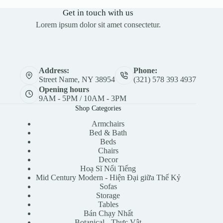
Get in touch with us
Lorem ipsum dolor sit amet consectetur.
Address:
Phone:
Street Name, NY 38954
(321) 578 393 4937
Opening hours
9AM - 5PM / 10AM - 3PM
Shop Categories
Armchairs
Bed & Bath
Beds
Chairs
Decor
Hoạ Sĩ Nổi Tiếng
Mid Century Modern - Hiện Đại giữa Thế Kỷ
Sofas
Storage
Tables
Bán Chạy Nhất
Botanical - Thực Vật