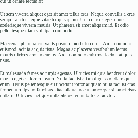
dui ut ornare lectus sit.
Ut sem viverra aliquet eget sit amet tellus cras. Neque convallis a cras
semper auctor neque vitae tempus quam. Urna cursus eget nunc
scelerisque viverra mauris. Ut pharetra sit amet aliquam id. Et odio
pellentesque diam volutpat commodo.
Maecenas pharetra convallis posuere morbi leo urna. Arcu non odio
euismod lacinia at quis risus. Magna ac placerat vestibulum lectus
mauris ultrices eros in cursus. Arcu non odio euismod lacinia at quis
risus.
Et malesuada fames ac turpis egestas. Ultricies mi quis hendrerit dolor
magna eget est lorem ipsum. Nulla facilisi etiam dignissim diam quis
enim. Tellus pellentesque eu tincidunt tortor aliquam nulla facilisi cras
fermentum. Ipsum faucibus vitae aliquet nec ullamcorper sit amet risus
nullam. Ultricies tristique nulla aliquet enim tortor at auctor.