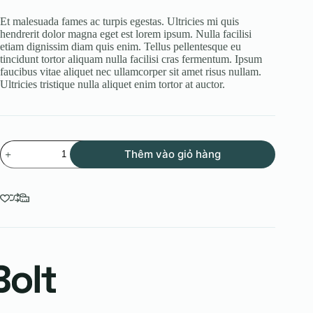
Et malesuada fames ac turpis egestas. Ultricies mi quis
hendrerit dolor magna eget est lorem ipsum. Nulla facilisi
etiam dignissim diam quis enim. Tellus pellentesque eu
tincidunt tortor aliquam nulla facilisi cras fermentum. Ipsum
faucibus vitae aliquet nec ullamcorper sit amet risus nullam.
Ultricies tristique nulla aliquet enim tortor at auctor.
Tellus
Thêm vào giỏ hàng
Convallis
số
lượng