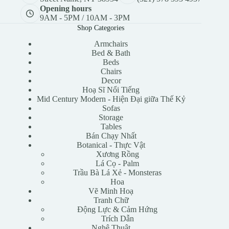
Opening hours
9AM - 5PM / 10AM - 3PM
Shop Categories
Armchairs
Bed & Bath
Beds
Chairs
Decor
Hoạ Sĩ Nổi Tiếng
Mid Century Modern - Hiện Đại giữa Thế Kỷ
Sofas
Storage
Tables
Bán Chạy Nhất
Botanical - Thực Vật
Xương Rồng
Lá Cọ - Palm
Trầu Bà Lá Xẻ - Monsteras
Hoa
Vẽ Minh Hoạ
Tranh Chữ
Động Lực & Cảm Hứng
Trích Dẫn
Nghệ Thuật