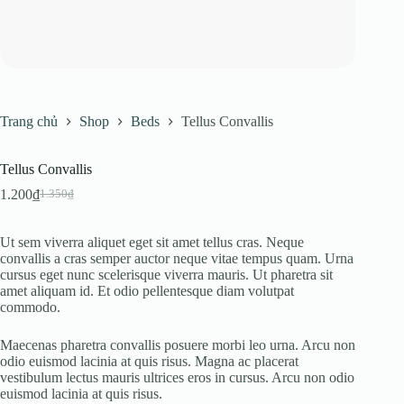
Trang chủ
Shop
Beds
Tellus Convallis
Tellus Convallis
1.200
₫
1.350
₫
Giá
Giá
gốc
hiện
là:
tại
Ut sem viverra aliquet eget sit amet tellus cras. Neque
1.350₫.
là:
convallis a cras semper auctor neque vitae tempus quam. Urna
1.200₫.
cursus eget nunc scelerisque viverra mauris. Ut pharetra sit
amet aliquam id. Et odio pellentesque diam volutpat
commodo.
Maecenas pharetra convallis posuere morbi leo urna. Arcu non
odio euismod lacinia at quis risus. Magna ac placerat
vestibulum lectus mauris ultrices eros in cursus. Arcu non odio
euismod lacinia at quis risus.