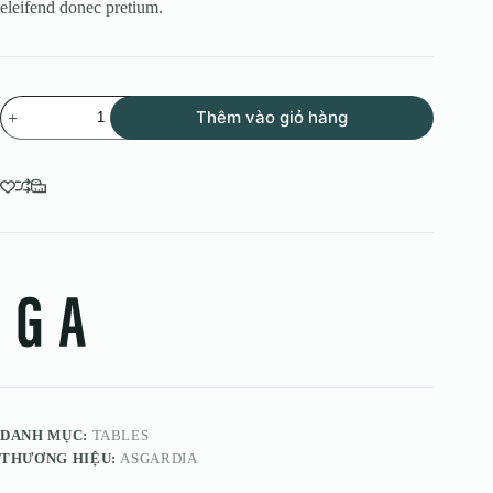
eleifend donec pretium.
Lectus
Thêm vào giỏ hàng
Proin
số
lượng
DANH MỤC:
TABLES
THƯƠNG HIỆU:
ASGARDIA