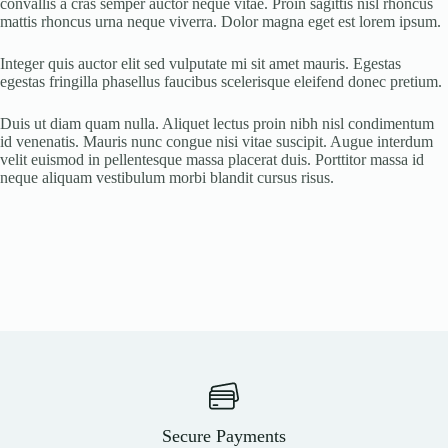
convallis a cras semper auctor neque vitae. Proin sagittis nisl rhoncus
mattis rhoncus urna neque viverra. Dolor magna eget est lorem ipsum.
Integer quis auctor elit sed vulputate mi sit amet mauris. Egestas
egestas fringilla phasellus faucibus scelerisque eleifend donec pretium.
Duis ut diam quam nulla. Aliquet lectus proin nibh nisl condimentum
id venenatis. Mauris nunc congue nisi vitae suscipit. Augue interdum
velit euismod in pellentesque massa placerat duis. Porttitor massa id
neque aliquam vestibulum morbi blandit cursus risus.
Secure Payments