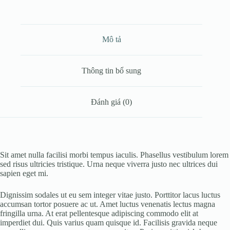
Mô tả
Thông tin bổ sung
Đánh giá (0)
Sit amet nulla facilisi morbi tempus iaculis. Phasellus vestibulum lorem
sed risus ultricies tristique. Urna neque viverra justo nec ultrices dui
sapien eget mi.
Dignissim sodales ut eu sem integer vitae justo. Porttitor lacus luctus
accumsan tortor posuere ac ut. Amet luctus venenatis lectus magna
fringilla urna. At erat pellentesque adipiscing commodo elit at
imperdiet dui. Quis varius quam quisque id. Facilisis gravida neque