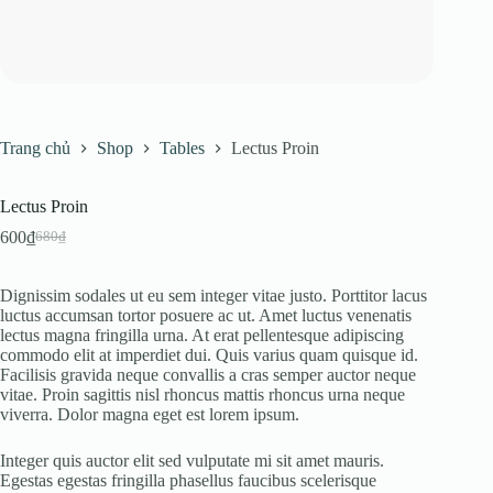
Trang chủ
Shop
Tables
Lectus Proin
Lectus Proin
600
₫
680
₫
Giá
Giá
gốc
hiện
là:
tại
Dignissim sodales ut eu sem integer vitae justo. Porttitor lacus
680₫.
là:
luctus accumsan tortor posuere ac ut. Amet luctus venenatis
600₫.
lectus magna fringilla urna. At erat pellentesque adipiscing
commodo elit at imperdiet dui. Quis varius quam quisque id.
Facilisis gravida neque convallis a cras semper auctor neque
vitae. Proin sagittis nisl rhoncus mattis rhoncus urna neque
viverra. Dolor magna eget est lorem ipsum.
Integer quis auctor elit sed vulputate mi sit amet mauris.
Egestas egestas fringilla phasellus faucibus scelerisque