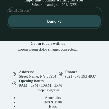
Important updates waiting for you!
Subscribe and grab 20% OFF!
Đăng ký
Get in touch with us
Lorem ipsum dolor sit amet consectetur.
Address:
Phone:
Street Name, NY 38954
(321) 578 393 4937
Opening hours
9AM - 5PM / 10AM - 3PM
Shop Categories
Armchairs
Bed & Bath
Beds