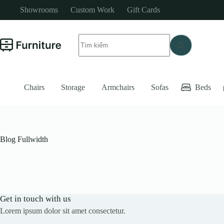
Chuyển
Showrooms
Custom Work
Gift Cards
đến
phần
nội
Không
dung
có
kết
quả
Chairs
Storage
Armchairs
Sofas
Beds
Blog Fullwidth
Get in touch with us
Lorem ipsum dolor sit amet consectetur.