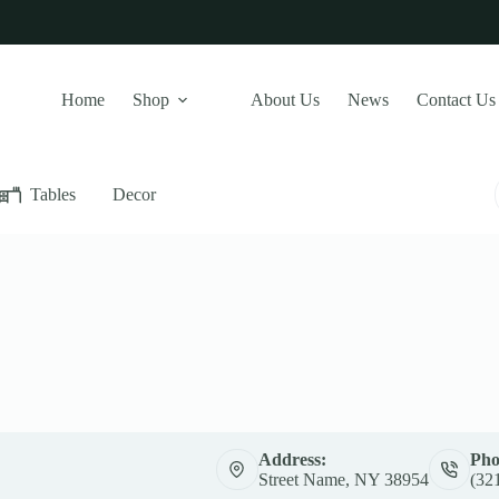
Home
Shop
About Us
News
Contact Us
Tables
Decor
Address:
Pho
Street Name, NY 38954
(32