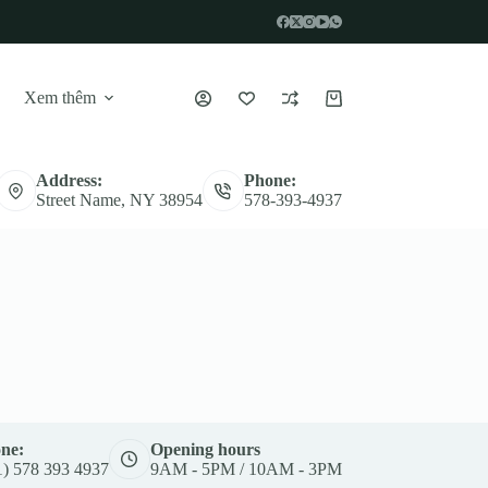
Xem thêm
Giỏ
hàng
Address:
Phone:
Street Name, NY 38954
578-393-4937
ne:
Opening hours
1) 578 393 4937
9AM - 5PM / 10AM - 3PM