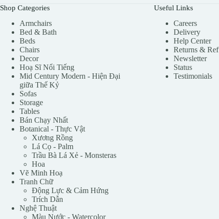
Shop Categories
Useful Links
Armchairs
Careers
Bed & Bath
Delivery
Beds
Help Center
Chairs
Returns & Re
Decor
Newsletter
Hoạ Sĩ Nổi Tiếng
Status
Mid Century Modern - Hiện Đại
Testimonials
giữa Thế Kỷ
Sofas
Storage
Tables
Bán Chạy Nhất
Botanical - Thực Vật
Xương Rồng
Lá Cọ - Palm
Trầu Bà Lá Xẻ - Monsteras
Hoa
Vẽ Minh Hoạ
Tranh Chữ
Động Lực & Cảm Hứng
Trích Dẫn
Nghệ Thuật
Màu Nước - Watercolor